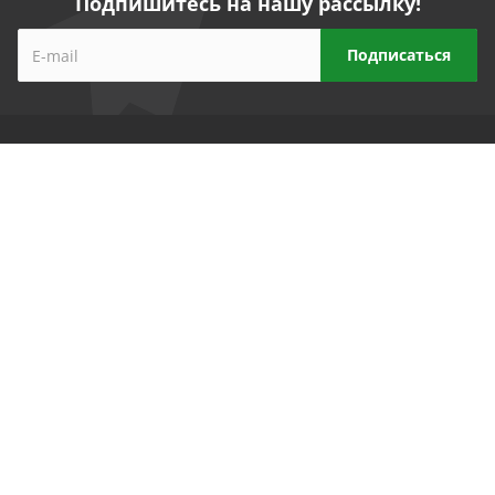
Подпишитесь на нашу рассылку!
Компания
Прайс-лист
Реквизиты
Партнеры
Продукты
1C 8 Бухгалтерия для Беларуси
1С 8 Зарплата и управление персоналом
1С 8 Управление торговлей
Антивирусы