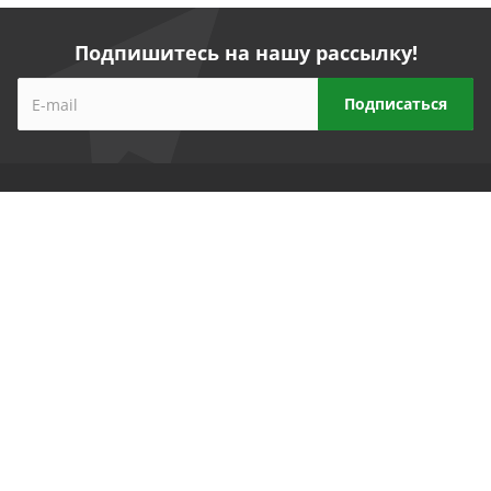
Подпишитесь на нашу рассылку!
Компания
Прайс-лист
Реквизиты
Партнеры
Продукты
1C 8 Бухгалтерия для Беларуси
1С 8 Зарплата и управление персоналом
1С 8 Управление торговлей